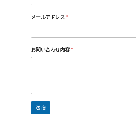
メールアドレス
*
お
名
前
メ
ー
ル
お問い合わせ内容
*
ア
ド
レ
ス
お
名
前
送信